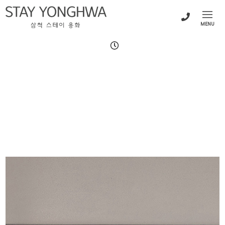
MENU
STAY. 202
STAY YONGHWA
201
202
203
301
302
303
304