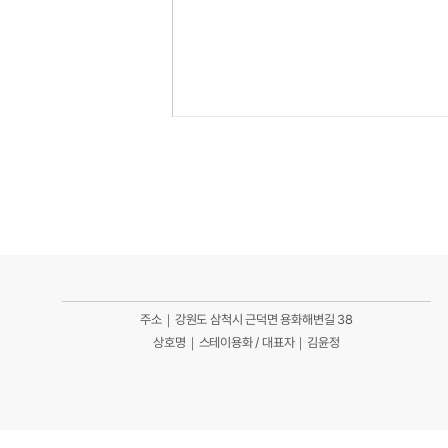
주소｜강원도 삼척시 근덕면 용화해변길 38
상호명｜스테이용화 / 대표자｜김윤정